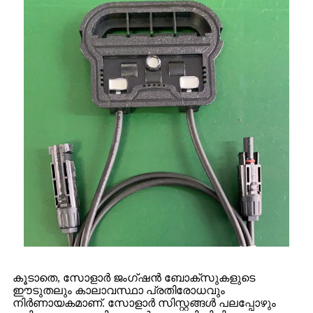
കൂടാതെ, സോളാർ ജംഗ്ഷൻ ബോക്സുകളുടെ
ഈടുതലും കാലാവസ്ഥാ പ്രതിരോധവും
നിർണായകമാണ്. സോളാർ സിസ്റ്റങ്ങൾ പലപ്പോഴും