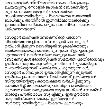
ഘടകങ്ങളിൽ നിന്ന് അവയെ സംരക്ഷിക്കുകയും
ചെയ്യുന്നു. സോളാർ ജംഗ്ഷൻ ബോക്സിന്റെ
ഗുണനിലവാരം മുഴുവൻ സൗരോർജ്ജ
സംവിധാനത്തിന്റെയും പ്രകടനത്തെ സാരമായി
ബാധിക്കും, അതിനാൽ ഇത് നിർമ്മാതാക്കൾക്കും
ഉപഭോക്താക്കൾക്കും ഒരുപോലെ നിർണായകമായ
പരിഗണനയാണ്.
സോളാർ ജംഗ്ഷൻ ബോക്സിന്റെ പ്രധാന
പ്രവർത്തനങ്ങളിലൊന്ന് സോളാർ പാനലുകൾ
ഉത്പാദിപ്പിക്കുന്ന വൈദ്യുതി സുരക്ഷിതമായും
കാര്യക്ഷമമായും കൈമാറുന്നുവെന്ന് ഉറപ്പാക്കുക
എന്നതാണ്. ഉയർന്ന നിലവാരമുള്ള ജംഗ്ഷൻ
ബോക്സുകൾ ട്രാൻസ്മിഷൻ സമയത്ത് പ്രതിരോധവും
ഊർജ്ജ നഷ്ടവും കുറയ്ക്കുന്നതിനാണ് രൂപകൽപ്പന
ചെയ്തിരിക്കുന്നത്. പ്രതിരോധം കുറയുമ്പോൾ,
സോളാർ പാനലുകൾ ഉത്പാദിപ്പിക്കുന്ന കൂടുതൽ
ഊർജ്ജം ഉപയോഗത്തിന് ലഭ്യമാണ്, ഇത് മുഴുവൻ
സിസ്റ്റത്തിന്റെയും കാര്യക്ഷമത വർദ്ധിപ്പിക്കുന്നു.
നേരെമറിച്ച്, മോശമായി രൂപകൽപ്പന ചെയ്തതോ
കുറഞ്ഞ നിലവാരമുള്ളതോ ആയ ജംഗ്ഷൻ ബോക്സ്
ധാരാളം പ്രതിരോധം സൃഷ്ടിക്കും, ഇത് ഊർജ്ജ
നഷ്ടത്തിന് കാരണമാകും, ഇത് മുഴുവൻ
സൗരയൂഥത്തിന്റെയും പ്രകടനം കുറയ്ക്കും.