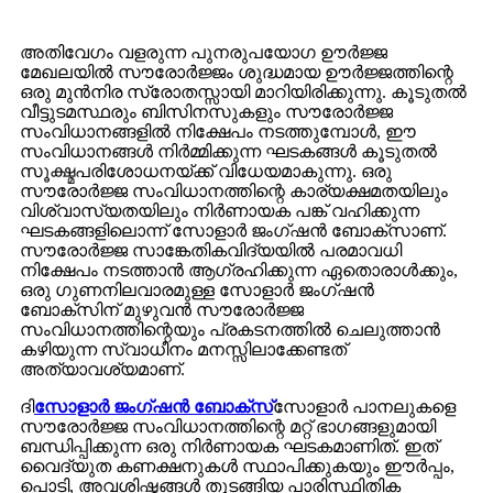
അതിവേഗം വളരുന്ന പുനരുപയോഗ ഊർജ്ജ
മേഖലയിൽ സൗരോർജ്ജം ശുദ്ധമായ ഊർജ്ജത്തിന്റെ
ഒരു മുൻനിര സ്രോതസ്സായി മാറിയിരിക്കുന്നു. കൂടുതൽ
വീട്ടുടമസ്ഥരും ബിസിനസുകളും സൗരോർജ്ജ
സംവിധാനങ്ങളിൽ നിക്ഷേപം നടത്തുമ്പോൾ, ഈ
സംവിധാനങ്ങൾ നിർമ്മിക്കുന്ന ഘടകങ്ങൾ കൂടുതൽ
സൂക്ഷ്മപരിശോധനയ്ക്ക് വിധേയമാകുന്നു. ഒരു
സൗരോർജ്ജ സംവിധാനത്തിന്റെ കാര്യക്ഷമതയിലും
വിശ്വാസ്യതയിലും നിർണായക പങ്ക് വഹിക്കുന്ന
ഘടകങ്ങളിലൊന്ന് സോളാർ ജംഗ്ഷൻ ബോക്സാണ്.
സൗരോർജ്ജ സാങ്കേതികവിദ്യയിൽ പരമാവധി
നിക്ഷേപം നടത്താൻ ആഗ്രഹിക്കുന്ന ഏതൊരാൾക്കും,
ഒരു ഗുണനിലവാരമുള്ള സോളാർ ജംഗ്ഷൻ
ബോക്സിന് മുഴുവൻ സൗരോർജ്ജ
സംവിധാനത്തിന്റെയും പ്രകടനത്തിൽ ചെലുത്താൻ
കഴിയുന്ന സ്വാധീനം മനസ്സിലാക്കേണ്ടത്
അത്യാവശ്യമാണ്.
ദി
സോളാർ ജംഗ്ഷൻ ബോക്സ്
സോളാർ പാനലുകളെ
സൗരോർജ്ജ സംവിധാനത്തിന്റെ മറ്റ് ഭാഗങ്ങളുമായി
ബന്ധിപ്പിക്കുന്ന ഒരു നിർണായക ഘടകമാണിത്. ഇത്
വൈദ്യുത കണക്ഷനുകൾ സ്ഥാപിക്കുകയും ഈർപ്പം,
പൊടി, അവശിഷ്ടങ്ങൾ തുടങ്ങിയ പാരിസ്ഥിതിക