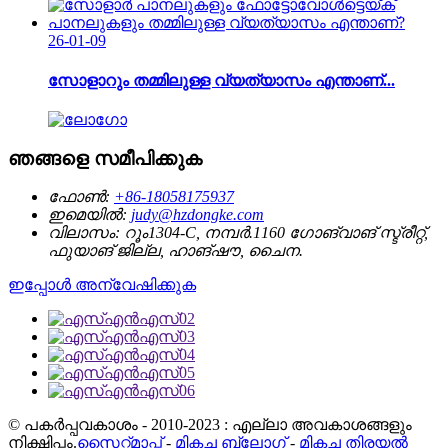
26-01-09
സോളാറും തമ്മിലുള്ള വ്യത്യാസം എന്താണ്...
ഞങ്ങളെ സമീപിക്കുക
ഫോൺ:
+86-18058175937
ഇമെയിൽ:
judy@hzdongke.com
വിലാസം:
റൂം1304-C, നമ്പർ.1160 ഗോങ്‌വാങ് സ്ട്രീറ്റ്,
ഫുയാങ് ജില്ല, ഹാങ്‌ഷൗ, ചൈന.
ഇപ്പോൾ അന്വേഷിക്കുക
© പകർപ്പവകാശം - 2010-2023 : എല്ലാ അവകാശങ്ങളും
നിക്ഷിപ്തം.
സൈറ്റ്മാപ്പ്
-
മികച്ച ബ്ലോഗ്
-
മികച്ച തിരയൽ