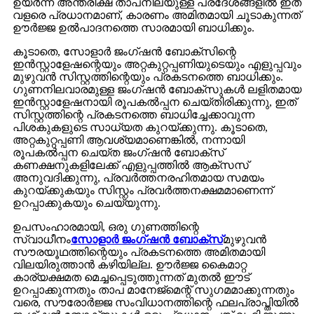
ഉയർന്ന അന്തരീക്ഷ താപനിലയുള്ള പ്രദേശങ്ങളിൽ ഇത്
വളരെ പ്രധാനമാണ്, കാരണം അമിതമായി ചൂടാകുന്നത്
ഊർജ്ജ ഉൽപാദനത്തെ സാരമായി ബാധിക്കും.
കൂടാതെ, സോളാർ ജംഗ്ഷൻ ബോക്സിന്റെ
ഇൻസ്റ്റാളേഷന്റെയും അറ്റകുറ്റപ്പണിയുടെയും എളുപ്പവും
മുഴുവൻ സിസ്റ്റത്തിന്റെയും പ്രകടനത്തെ ബാധിക്കും.
ഗുണനിലവാരമുള്ള ജംഗ്ഷൻ ബോക്സുകൾ ലളിതമായ
ഇൻസ്റ്റാളേഷനായി രൂപകൽപ്പന ചെയ്‌തിരിക്കുന്നു, ഇത്
സിസ്റ്റത്തിന്റെ പ്രകടനത്തെ ബാധിച്ചേക്കാവുന്ന
പിശകുകളുടെ സാധ്യത കുറയ്ക്കുന്നു. കൂടാതെ,
അറ്റകുറ്റപ്പണി ആവശ്യമാണെങ്കിൽ, നന്നായി
രൂപകൽപ്പന ചെയ്‌ത ജംഗ്ഷൻ ബോക്സ്
കണക്ഷനുകളിലേക്ക് എളുപ്പത്തിൽ ആക്‌സസ്
അനുവദിക്കുന്നു, പ്രവർത്തനരഹിതമായ സമയം
കുറയ്ക്കുകയും സിസ്റ്റം പ്രവർത്തനക്ഷമമാണെന്ന്
ഉറപ്പാക്കുകയും ചെയ്യുന്നു.
ഉപസംഹാരമായി, ഒരു ഗുണത്തിന്റെ
സ്വാധീനം
സോളാർ ജംഗ്ഷൻ ബോക്സ്
മുഴുവൻ
സൗരയൂഥത്തിന്റെയും പ്രകടനത്തെ അമിതമായി
വിലയിരുത്താൻ കഴിയില്ല. ഊർജ്ജ കൈമാറ്റ
കാര്യക്ഷമത മെച്ചപ്പെടുത്തുന്നത് മുതൽ ഈട്
ഉറപ്പാക്കുന്നതും താപ മാനേജ്മെന്റ് സുഗമമാക്കുന്നതും
വരെ, സൗരോർജ്ജ സംവിധാനത്തിന്റെ ഫലപ്രാപ്തിയിൽ