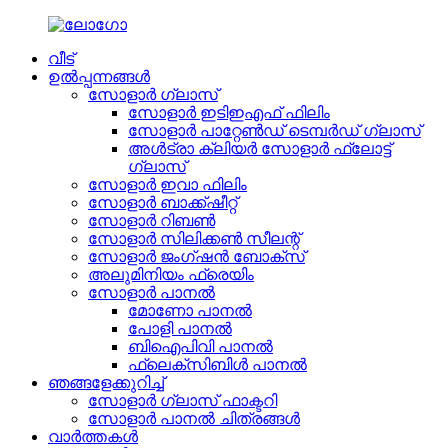
വീട്
ഉൽപ്പന്നങ്ങൾ
സോളാർ ഗ്ലാസ്
സോളാർ ഇടിഇഎഫ് ഫിലിം
സോളാർ പാറ്റേൺഡ് ടെമ്പർഡ് ഗ്ലാസ്
അൾട്രാ ക്ലിയർ സോളാർ ഫ്ലോട്ട്
ഗ്ലാസ്
സോളാർ ഇവാ ഫിലിം
സോളാർ ബാക്ക്ഷീറ്റ്
സോളാർ റിബൺ
സോളാർ സിലിക്കൺ സീലന്റ്
സോളാർ ജംഗ്ഷൻ ബോക്സ്
അലുമിനിയം ഫ്രെയിം
സോളാർ പാനൽ
മോണോ പാനൽ
പോളി പാനൽ
ബിഐപിവി പാനൽ
ഫ്ലെക്സിബിൾ പാനൽ
ഞങ്ങളേക്കുറിച്ച്
സോളാർ ഗ്ലാസ് ഫാക്ടറി
സോളാർ പാനൽ ചിത്രങ്ങൾ
വാർത്തകൾ