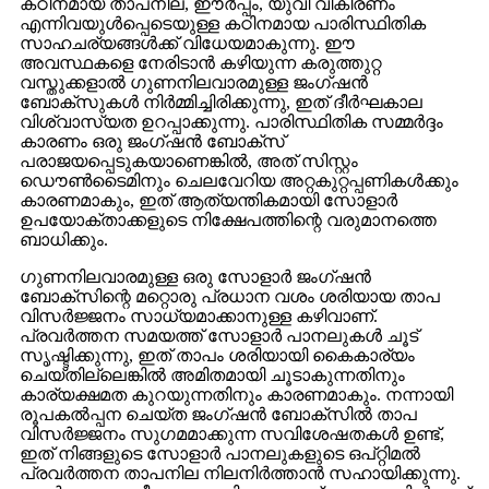
കഠിനമായ താപനില, ഈർപ്പം, യുവി വികിരണം
എന്നിവയുൾപ്പെടെയുള്ള കഠിനമായ പാരിസ്ഥിതിക
സാഹചര്യങ്ങൾക്ക് വിധേയമാകുന്നു. ഈ
അവസ്ഥകളെ നേരിടാൻ കഴിയുന്ന കരുത്തുറ്റ
വസ്തുക്കളാൽ ഗുണനിലവാരമുള്ള ജംഗ്ഷൻ
ബോക്സുകൾ നിർമ്മിച്ചിരിക്കുന്നു, ഇത് ദീർഘകാല
വിശ്വാസ്യത ഉറപ്പാക്കുന്നു. പാരിസ്ഥിതിക സമ്മർദ്ദം
കാരണം ഒരു ജംഗ്ഷൻ ബോക്സ്
പരാജയപ്പെടുകയാണെങ്കിൽ, അത് സിസ്റ്റം
ഡൌൺടൈമിനും ചെലവേറിയ അറ്റകുറ്റപ്പണികൾക്കും
കാരണമാകും, ഇത് ആത്യന്തികമായി സോളാർ
ഉപയോക്താക്കളുടെ നിക്ഷേപത്തിന്റെ വരുമാനത്തെ
ബാധിക്കും.
ഗുണനിലവാരമുള്ള ഒരു സോളാർ ജംഗ്ഷൻ
ബോക്സിന്റെ മറ്റൊരു പ്രധാന വശം ശരിയായ താപ
വിസർജ്ജനം സാധ്യമാക്കാനുള്ള കഴിവാണ്.
പ്രവർത്തന സമയത്ത് സോളാർ പാനലുകൾ ചൂട്
സൃഷ്ടിക്കുന്നു, ഇത് താപം ശരിയായി കൈകാര്യം
ചെയ്തില്ലെങ്കിൽ അമിതമായി ചൂടാകുന്നതിനും
കാര്യക്ഷമത കുറയുന്നതിനും കാരണമാകും. നന്നായി
രൂപകൽപ്പന ചെയ്ത ജംഗ്ഷൻ ബോക്സിൽ താപ
വിസർജ്ജനം സുഗമമാക്കുന്ന സവിശേഷതകൾ ഉണ്ട്,
ഇത് നിങ്ങളുടെ സോളാർ പാനലുകളുടെ ഒപ്റ്റിമൽ
പ്രവർത്തന താപനില നിലനിർത്താൻ സഹായിക്കുന്നു.