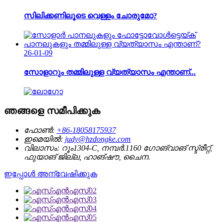
സിലിക്കണിലൂടെ വെള്ളം ചോരുമോ?
26-01-09
സോളാറും തമ്മിലുള്ള വ്യത്യാസം എന്താണ്...
ഞങ്ങളെ സമീപിക്കുക
ഫോൺ:
+86-18058175937
ഇമെയിൽ:
judy@hzdongke.com
വിലാസം:
റൂം1304-C, നമ്പർ.1160 ഗോങ്‌വാങ് സ്ട്രീറ്റ്,
ഫുയാങ് ജില്ല, ഹാങ്‌ഷൗ, ചൈന.
ഇപ്പോൾ അന്വേഷിക്കുക