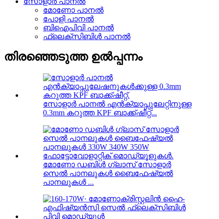
സോളാർ പാനൽ
മോണോ പാനൽ
പോളി പാനൽ
ബിഐപിവി പാനൽ
ഫ്ലെക്സിബിൾ പാനൽ
തിരഞ്ഞെടുത്ത ഉൽപ്പന്നം
സോളാർ പാനൽ എൻക്യാപ്സുലേറ്റിനുള്ള
0.3mm കറുത്ത KPF ബാക്ക്ഷീറ്റ്...
മോണോ ഡബിൾ ഗ്ലാസ് സോളാർ
സെൽ പാനലുകൾ ബൈഫേഷ്യൽ
പാനലുകൾ ...