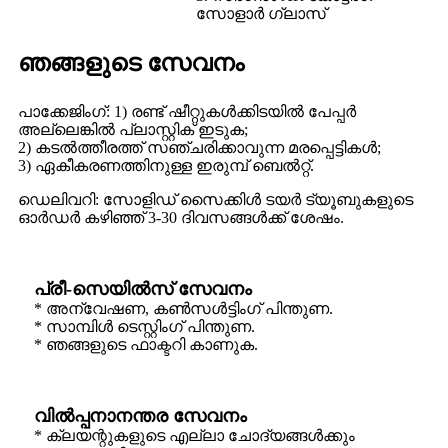
സോളാർ ഗ്ലാസ്
ഞങ്ങളുടെ സേവനം
പാക്കേജിംഗ്: 1) രണ്ട് ഷീറ്റുകൾക്കിടയിൽ പേപ്പർ
അല്ലെങ്കിൽ പ്ലാസ്റ്റിക് ഇടുക;
2) കടൽത്തീരത്ത് സഞ്ചരിക്കാവുന്ന മരപ്പെട്ടികൾ;
3) ഏകീകരണത്തിനുള്ള ഇരുമ്പ് ബെൽറ്റ്.
ഡെലിവറി: സോളിഡ് സൈക്കിൾ ടയർ ട്യൂബുകളുടെ
ഓർഡർ കഴിഞ്ഞ് 3-30 ദിവസങ്ങൾക്ക് ശേഷം.
പ്രീ-സെയിൽസ് സേവനം
* അന്വേഷണ, കൺസൾട്ടിംഗ് പിന്തുണ.
* സാമ്പിൾ ടെസ്റ്റിംഗ് പിന്തുണ.
* ഞങ്ങളുടെ ഫാക്ടറി കാണുക.
വിൽപ്പനാനന്തര സേവനം
* ക്ലയന്റുകളുടെ എല്ലാ ചോദ്യങ്ങൾക്കും