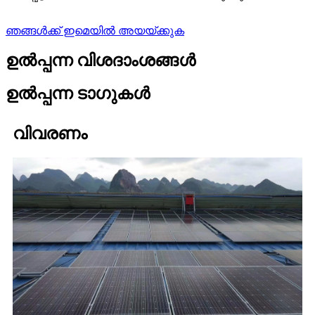
ഞങ്ങൾക്ക് ഇമെയിൽ അയയ്ക്കുക
ഉൽപ്പന്ന വിശദാംശങ്ങൾ
ഉൽപ്പന്ന ടാഗുകൾ
വിവരണം