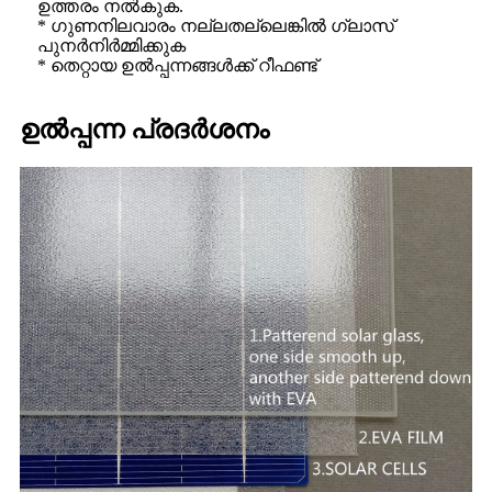
ഉത്തരം നൽകുക.
* ഗുണനിലവാരം നല്ലതല്ലെങ്കിൽ ഗ്ലാസ്
പുനർനിർമ്മിക്കുക
* തെറ്റായ ഉൽപ്പന്നങ്ങൾക്ക് റീഫണ്ട്
ഉൽപ്പന്ന പ്രദർശനം