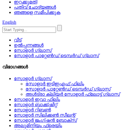
ഇറക്കുമതി
പതിവ് ചോദ്യങ്ങൾ
ഞങ്ങളെ സമീപിക്കുക
English
വീട്
ഉൽപ്പന്നങ്ങൾ
സോളാർ ഗ്ലാസ്
സോളാർ പാറ്റേൺഡ് ടെമ്പർഡ് ഗ്ലാസ്
വിഭാഗങ്ങൾ
സോളാർ ഗ്ലാസ്
സോളാർ ഇടിഇഎഫ് ഫിലിം
സോളാർ പാറ്റേൺഡ് ടെമ്പർഡ് ഗ്ലാസ്
അൾട്രാ ക്ലിയർ സോളാർ ഫ്ലോട്ട് ഗ്ലാസ്
സോളാർ ഇവാ ഫിലിം
സോളാർ ബാക്ക്ഷീറ്റ്
സോളാർ റിബൺ
സോളാർ സിലിക്കൺ സീലന്റ്
സോളാർ ജംഗ്ഷൻ ബോക്സ്
അലുമിനിയം ഫ്രെയിം