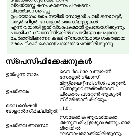
വ്യത്യസ്ത കനം കാരണം പ്രകടനം
വ്യത്യാസപ്പെട്ടു
ഉപയോഗം: ചൈനയിൽ സോളാർ പവർ ജനറേറ്റർ,
വാട്ടർ ഹീറ്റർ .സോളാർ മൊഡ്യൂളുകൾ
എന്നിവയായി ഇത് വ്യാപകമായി ഉപയോഗിക്കുന്നു.
പാക്കിംഗ്: ഗ്ലാസിനിടയിൽ പൊടിയോ പേപ്പറോ
ചേർത്തിരിക്കുന്നു; കടലിന് യോഗ്യമായ ശക്തമായ
മരപ്പെട്ടികൾ കൊണ്ട് പായ്ക്ക് ചെയ്തിരിക്കുന്നു.
സ്പെസിഫിക്കേഷനുകൾ
ടെമ്പർഡ് ലോ അയൺ
ഉൽപ്പന്ന നാമം
സോളാർ ഗ്ലാസ്
മിസ്റ്റ്‌ലൈറ്റ് സിംഗിൾ പാറ്റേൺ,
നിങ്ങളുടെ അഭ്യർത്ഥന
ഉപരിതലം
പ്രകാരം പാറ്റേൺ ആകൃതി
നിർമ്മിക്കാൻ കഴിയും.
ഡൈമൻഷൻ
±1.0 ±
ടോളറൻസ്(മില്ലീമീറ്റർ)
സാങ്കേതിക ആവശ്യകത
അനുസരിച്ച് ഇരുവശത്തും ഒരേ
ഉപരിതല അവസ്ഥ
രീതിയിൽ
ഘടനാപരമാക്കിയിരിക്കുന്നു.