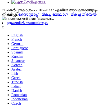
© പകർപ്പവകാശം - 2010-2023 : എല്ലാ അവകാശങ്ങളും
നിക്ഷിപ്തം.
സൈറ്റ്മാപ്പ്
-
മികച്ച ബ്ലോഗ്
-
മികച്ച തിരയൽ
ഇമെയിൽ അയയ്ക്കുക
x
English
French
German
Portuguese
Spanish
Russian
Japanese
Korean
Arabic
Irish
Greek
Turkish
Italian
Danish
Romanian
Indonesian
Czech