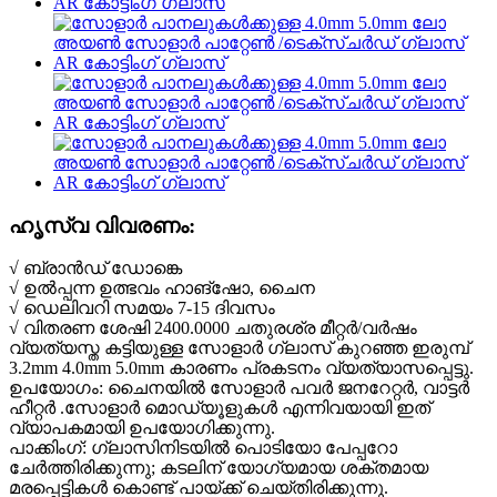
ഹൃസ്വ വിവരണം:
√ ബ്രാൻഡ് ഡോങ്കെ
√ ഉൽപ്പന്ന ഉത്ഭവം ഹാങ്‌ഷോ, ചൈന
√ ഡെലിവറി സമയം 7-15 ദിവസം
√ വിതരണ ശേഷി 2400.0000 ചതുരശ്ര മീറ്റർ/വർഷം
വ്യത്യസ്ത കട്ടിയുള്ള സോളാർ ഗ്ലാസ് കുറഞ്ഞ ഇരുമ്പ്
3.2mm 4.0mm 5.0mm കാരണം പ്രകടനം വ്യത്യാസപ്പെട്ടു.
ഉപയോഗം: ചൈനയിൽ സോളാർ പവർ ജനറേറ്റർ, വാട്ടർ
ഹീറ്റർ .സോളാർ മൊഡ്യൂളുകൾ എന്നിവയായി ഇത്
വ്യാപകമായി ഉപയോഗിക്കുന്നു.
പാക്കിംഗ്: ഗ്ലാസിനിടയിൽ പൊടിയോ പേപ്പറോ
ചേർത്തിരിക്കുന്നു; കടലിന് യോഗ്യമായ ശക്തമായ
മരപ്പെട്ടികൾ കൊണ്ട് പായ്ക്ക് ചെയ്തിരിക്കുന്നു.