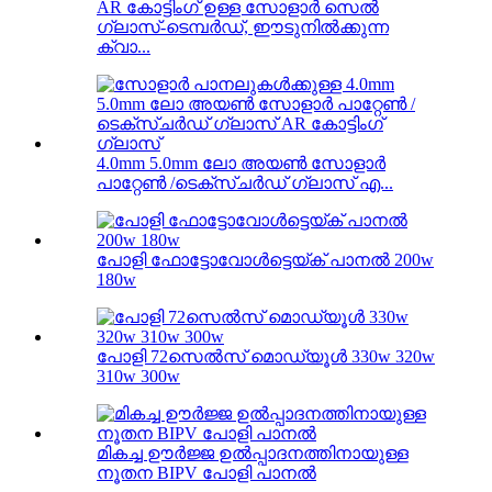
AR കോട്ടിംഗ് ഉള്ള സോളാർ സെൽ
ഗ്ലാസ്-ടെമ്പർഡ്, ഈടുനിൽക്കുന്ന
ക്വാ...
4.0mm 5.0mm ലോ അയൺ സോളാർ
പാറ്റേൺ /ടെക്സ്ചർഡ് ഗ്ലാസ് എ...
പോളി ഫോട്ടോവോൾട്ടെയ്ക് പാനൽ 200w
180w
പോളി 72സെൽസ് മൊഡ്യൂൾ 330w 320w
310w 300w
മികച്ച ഊർജ്ജ ഉൽപ്പാദനത്തിനായുള്ള
നൂതന BIPV പോളി പാനൽ