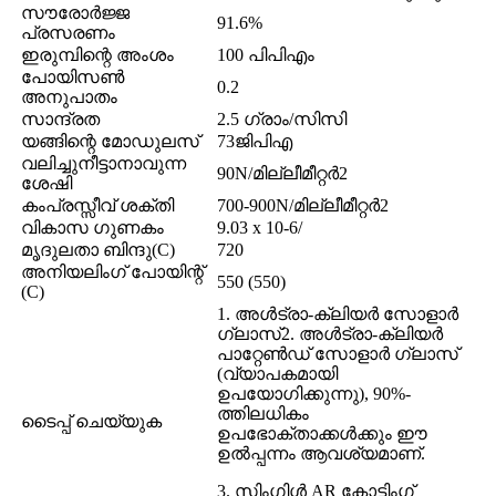
സൗരോർജ്ജ
91.6%
പ്രസരണം
ഇരുമ്പിന്റെ അംശം
100 പിപിഎം
പോയിസൺ
0.2
അനുപാതം
സാന്ദ്രത
2.5 ഗ്രാം/സിസി
യങ്ങിന്റെ മോഡുലസ്
73ജിപിഎ
വലിച്ചുനീട്ടാനാവുന്ന
90N/മില്ലീമീറ്റർ2
ശേഷി
കംപ്രസ്സീവ് ശക്തി
700-900N/മില്ലീമീറ്റർ2
വികാസ ഗുണകം
9.03 x 10-6/
മൃദുലതാ ബിന്ദു(C)
720
അനിയലിംഗ് പോയിന്റ്
550 (550)
(C)
1. അൾട്രാ-ക്ലിയർ സോളാർ
ഗ്ലാസ്2. അൾട്രാ-ക്ലിയർ
പാറ്റേൺഡ് സോളാർ ഗ്ലാസ്
(വ്യാപകമായി
ഉപയോഗിക്കുന്നു), 90%-
ത്തിലധികം
ടൈപ്പ് ചെയ്യുക
ഉപഭോക്താക്കൾക്കും ഈ
ഉൽപ്പന്നം ആവശ്യമാണ്.
3. സിംഗിൾ AR കോട്ടിംഗ്