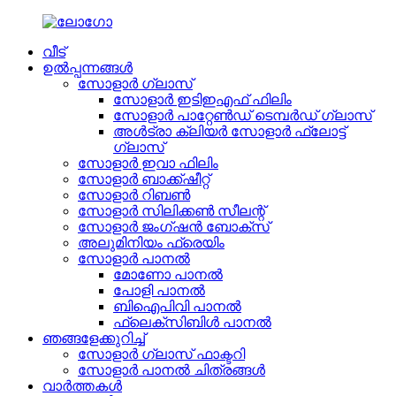
വീട്
ഉൽപ്പന്നങ്ങൾ
സോളാർ ഗ്ലാസ്
സോളാർ ഇടിഇഎഫ് ഫിലിം
സോളാർ പാറ്റേൺഡ് ടെമ്പർഡ് ഗ്ലാസ്
അൾട്രാ ക്ലിയർ സോളാർ ഫ്ലോട്ട്
ഗ്ലാസ്
സോളാർ ഇവാ ഫിലിം
സോളാർ ബാക്ക്ഷീറ്റ്
സോളാർ റിബൺ
സോളാർ സിലിക്കൺ സീലന്റ്
സോളാർ ജംഗ്ഷൻ ബോക്സ്
അലുമിനിയം ഫ്രെയിം
സോളാർ പാനൽ
മോണോ പാനൽ
പോളി പാനൽ
ബിഐപിവി പാനൽ
ഫ്ലെക്സിബിൾ പാനൽ
ഞങ്ങളേക്കുറിച്ച്
സോളാർ ഗ്ലാസ് ഫാക്ടറി
സോളാർ പാനൽ ചിത്രങ്ങൾ
വാർത്തകൾ