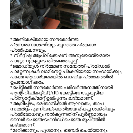
*അതിശക്തമായ സൗരോർജ്ജ
പ്രസരണശേഷിയും കുറഞ്ഞ പ്രകാശ
പ്രതിഫലനവും.
* നിർദ്ദിഷ്ട ആപ്ലിക്കേഷന് അനുയോജ്യമായ
പാറ്റേണുകളുടെ തിരഞ്ഞെടുപ്പ്.
*മൊഡ്യൂൾ നിർമ്മാണ സമയത്ത് പിരമിഡൽ
പാറ്റേണുകൾ ലാമിനേറ്റ് പ്രക്രിയയെ സഹായിക്കും,
പക്ഷേ ആവശ്യമെങ്കിൽ ബാഹ്യ പ്രതലത്തിൽ
ഉപയോഗിക്കാം.
*ഒപ്റ്റിമൽ സൗരോർജ്ജ പരിവർത്തനത്തിനായി
ആന്റി-റിഫ്ലക്ടീവ് (AR) കോട്ടിംഗോടുകൂടിയ
പ്രിസ്മാറ്റിക്/മാറ്റ് ഉൽപ്പന്നം ലഭ്യമാണ്.
*ആലിപ്പഴം, മെക്കാനിക്കൽ ആഘാതം, താപ
സമ്മർദ്ദം എന്നിവയ്‌ക്കെതിരായ മികച്ച ശക്തിയും
പ്രതിരോധവും നൽകുന്നതിന് പൂർണ്ണമായും
ടെമ്പർ ചെയ്‌ത/ടഫൻഡ് ചെയ്‌ത രൂപത്തിൽ
ലഭ്യമാണ്.
*മുറിക്കാനും, പൂശാനും, ടെമ്പർ ചെയ്യാനും