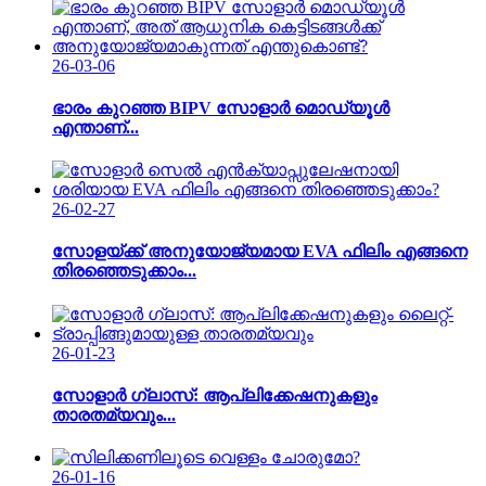
26-03-06
ഭാരം കുറഞ്ഞ BIPV സോളാർ മൊഡ്യൂൾ
എന്താണ്...
26-02-27
സോളയ്ക്ക് അനുയോജ്യമായ EVA ഫിലിം എങ്ങനെ
തിരഞ്ഞെടുക്കാം...
26-01-23
സോളാർ ഗ്ലാസ്: ആപ്ലിക്കേഷനുകളും
താരതമ്യവും...
26-01-16