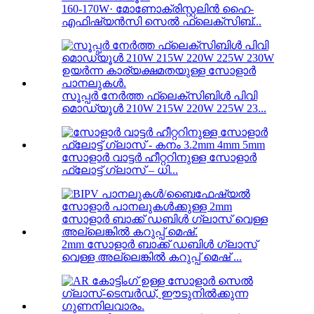
160-170W· മോണോക്രിസ്റ്റലിൻ ഹൈ-
എഫിഷ്യൻസി സെൽ ഫ്ലെക്സിബ്...
സൂപ്പർ നേർത്ത ഫ്ലെക്സിബിൾ പിവി
മൊഡ്യൂൾ 210W 215W 220W 225W 23...
സോളാർ വാട്ടർ ഹീറ്ററിനുള്ള സോളാർ
ഫ്ലോട്ട് ഗ്ലാസ് – ധി...
2mm സോളാർ ബാക്ക് ഡബിൾ ഗ്ലാസ്
വെള്ള അല്ലെങ്കിൽ കറുപ്പ് മെഷ് ...