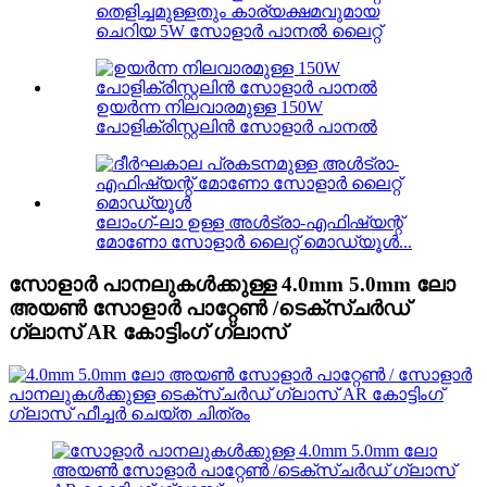
തെളിച്ചമുള്ളതും കാര്യക്ഷമവുമായ
ചെറിയ 5W സോളാർ പാനൽ ലൈറ്റ്
ഉയർന്ന നിലവാരമുള്ള 150W
പോളിക്രിസ്റ്റലിൻ സോളാർ പാനൽ
ലോംഗ്-ലാ ഉള്ള അൾട്രാ-എഫിഷ്യന്റ്
മോണോ സോളാർ ലൈറ്റ് മൊഡ്യൂൾ...
സോളാർ പാനലുകൾക്കുള്ള 4.0mm 5.0mm ലോ
അയൺ സോളാർ പാറ്റേൺ /ടെക്സ്ചർഡ്
ഗ്ലാസ് AR കോട്ടിംഗ് ഗ്ലാസ്