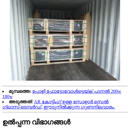
മുമ്പത്തെ:
പോളി ഫോട്ടോവോൾട്ടെയ്ക് പാനൽ 200w
180w
അടുത്തത്:
AR കോട്ടിംഗ് ഉള്ള സോളാർ സെൽ
ഗ്ലാസ്-ടെമ്പർഡ്, ഈടുനിൽക്കുന്ന ഗുണനിലവാരം.
ഉൽപ്പന്ന വിഭാഗങ്ങൾ